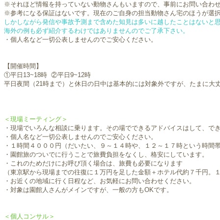
※それほど情報を持っていない動物さんもいますので、事前にお問い合わ
※参考になる保証はないです。現在のご自身の担当動物さん宅のほうが選
しかしながら発信や事故予測まで含めた知見は多いに越したことはないと
海外の例も必ず紹介するわけではありませんのでご了承下さい。
・個人名など一切公表しませんのでご安心ください。
【開催時間】
①平日13~18時 ②平日9~12時
平日夜間（21時まで）と
休日の日中は基本的には対象外ですが、たまに大
＜現場ミーティング＞
・現場でいろんな相談に乗ります。その場でできるアドバイスはして、で
・個人名など一切公表しませんのでご安心ください。
・１時間４０００円（だいたい、９～１４時や、１２～１７時という時間
・園館旅のついでに行うことで旅費負担をなくし、格安にしています。
・これのためだけにお呼び頂く場合は、旅費も必要になります
（東京駅から現場までの往復に１万円を足した金額＋ホテル代約７千円。
・お近くの地域に行く日程など、お気軽にお問い合わせください。
・対象は園館人さんがメインですが、一般の方もOKです。
＜個人コンサル＞