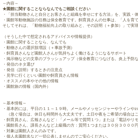
～内容～
★園館に関することならなんでもご相談ください
・「担当動物さんと自分とお客さんと組織を幸せにする方法」を、実践・
・園館等動物施設の任務は保全教育です。飼育員さんの仕事は、「人を育
そしてそれは、「動物福祉向上の取り組みと、その説明（＋参加）」で実
（そうした中で想定されるアドバイスや情報提供）
・園館に関することなら、なんでも
・動物さんの選択肢増設（＋事故予測）
・飼育員さんなど園館人さんが気持ちよく働けるようになるサポート
・掲示物などの文章のブラッシュアップ（保全教育につなげる。炎上予防
・発信のネタ選び
・発信（説明）するときの注意点
・見学に行くといい園館や飼育員さん情報
・オススメの本やその他の情報
・園館旅の情報（国内外）​
～基本情報～
・基本的には、平日の１１～１９時。メールやメッセンジャーやラインやzo
（急ぐ場合は、休日も時間外も大丈夫です。土日や夜をご希望の場合はご
・飼育員さん、広報さんなど：「メール等で質問１つ」または「電話やリ
・園館長さん、課長さんなど上級職の方：質問１つまたは３０分３０００
・対象は園館人さんのみです。
・個人名園館名など一切公表しませんのでご安心ください。