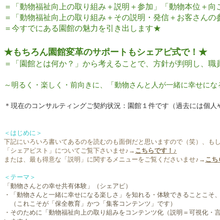
​＝「動物福祉向上の取り組み＋説明＋参加」「動物本位＋向
＝「動物福祉向上の取り組み＋その説明・発信＋お客さんの
​＝今すでにある園館の魅力を引き出します★
★もちろん園館変革のサポートも
シェアピ式で！★
＝「園館とは何か？」から考えることで、方針が判明し、職
～明るく・楽しく・前向きに、「動物
さんと人が一緒に幸せにな
＊
現在のコンサルティングご契約状況：園館１件です（過去には個人
＜はじめに＞
下記にいろいろ書いてあるのを読むのも面倒だと思いますので（笑）、も
「シェアピスト」についてご覧下さいませ♪→
こちらです！♪
または、最も得意な「説明」に関するメニューをご覧くださいませ♪→
こち
＜テーマ＞
「動物さんとの幸せ共有体験」（シェアピ）
・「動物さんと一緒に幸せになる楽しさ」を知れる・体験できることこそ
（これこそが「保全教育」かつ「集客コンテンツ」です）
・そのために「動物福祉向上の取り組みをコンテンツ化（説明＝可視化・