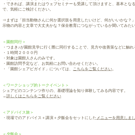
・できれば、講演またはウェブセミナーも受講して頂けますと、基本とな
で、気軽にご検討ください。
⇒まずは「担当動物さんに何か選択肢を用意したいけど、何がいいかな？
示物の内容と文章で大丈夫かな？保全教育につながっているか聞いてみたいな
＜園館同行＞
・つまき♪が園館見学に行く際に同行することで、見方や改善策などに触れ
・１時間２０００円
・対象は園館人さんのみです。
・園館訪問予定など、お気軽にお問い合わせください。
​・「園館シェアピガイド」については、
こちらをご覧ください
。
＜ワークショップ的トークイベント＞​​
シェアピのコンテンツ作りの、基礎理論を知り体験してみる内容です。
​→
詳しくはこちらをご覧ください
＜アドバイス旅＞
​・現場でのアドバイス＋講演＋夕飯会をセットにした
メニューを用意しま
＜夕飯会＞