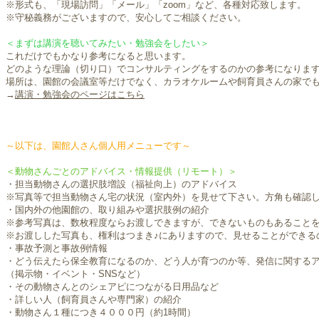
※形式も、「現場訪問」「メール」「zoom」など、各種対応致します。
※守秘義務がございますので、安心してご相談ください。
＜まずは講演を聴いてみたい・勉強会をしたい＞
これだけでもかなり参考になると思います。
どのような理論（切り口）でコンサルティングをするのかの参考になりま
場所は、園館の会議室等だけでなく、カラオケルームや飼育員さんの家で
→
講演・勉強会のページはこちら
～以下は、園館人さん個人用メニューです～
＜動物さんごとのアドバイス・情報提供（リモート）＞
・担当動物さんの選択肢増設（福祉向上）のアドバイス
※写真等で担当動物さん宅の状況（室内外）を見せて下さい。方角も確認
・国内外の他園館の、取り組みや選択肢例の紹介
※参考写真は、数枚程度ならお渡しできますが、できないものもあること
※お渡しした写真も、権利はつまき♪にありますので、見せることができる
・事故予測と事故例情報
・どう伝えたら保全教育になるのか、どう人が育つのか等、発信に関する
（掲示物・イベント・SNSなど）
・その動物さんとのシェアピにつながる日用品など
・詳しい人（飼育員さんや専門家）の紹介
・動物さん１種につき４０００円（約1時間）