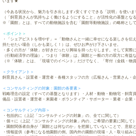
います★
（今ある状況から、魅力を引き出します♪安くすぐできる「説明」を使いま
​（「飼育員さんが気持ちよく働けるようにすること」が活性化の基盤とな
※「園館」とは、すべての動物施設を含む「園館等動物施設」の略称とし
＜ポイント＞
​・「シェアピストを増やす」＝「動物さんと一緒に幸せになる楽しさを伝
持たせたい場合（しかも楽しく！）は、ぜひお声がけ下さいませ。
・多くの方が「体験」が好きだったり興味を持ったりします。そして実際
（行動経済学の理論）。つまり「体験」は、園館と一般の方の双方に有益
​（※「体験」とは、「現場でのイベント」だけでなく、「寄付（金銭・物
＜クライアント＞
飼育員さん・設置者・運営者・各種スタッフの方（広報さん・営業さん・
＜コンサルティングの対象：園館の各要素＞
戦略理念の設定（すべての基盤となります）・人材・動物・動物宅・飼育
備品・設置者・運営者・来園者・ボランティア・サポーター・業者・企業
＜コンサルティング内容＞
・包括的に（上記「コンサルティングの対象」の、全てに関して）
・個々に（上記「コンサルティングの対象」内の、ご希望の要素に関して
​・園館関係者自身が「園館とは何なのか」を把握していないことで、意欲
・情報提供（参考になる他園館の例。国内外の園館の現場・人・取り組み