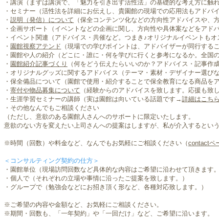
・講演（まずは講演で、「魅力を引き出す活性法」の基礎的な考え方に触
・セミナー（活性法を詳細にお伝えし、貴園館の現場での応用法もアドバ
・
説明（発信）について
（保全コンテンツ化などの方向性アドバイスや、
・企画サポート（イベントなどの企画に関し、方向性や具体案などをアド
・イベント関連（アドバイス・共催など。つまき♪オリジナルイベントもオ
・
園館視察アテンド
（現場での学びポイントは、アドバイザーが同行する
​・園館や人の紹介（どこに・誰に・何を学びに行くと参考になるか。全国
・
園館紹介記事づくり
（何をどう伝えたらいいのか？アドバイス・記事作
・​オリジナルグッズに関するアドバイス（テーマ・素材・デザイナー選び
・保全備品について（園館で使用・紹介することで保全教育になる商品を
​・
寄付や物品募集について
（経験からのアドバイスを致します。応援も致
​・生涯学習セミナーの講師（実は園館は向いている話題です→
詳細はこち
​・その他なんでもご相談ください
（ただし、意欲のある園館人さんへのサポートに限定いたします。
意欲のない方を変えたい上司さんへの提案はしますが、私が介入するとい
※時間（回数）や料金など、なんでもお気軽にご相談ください（
contact
＜コンサルティング契約の仕方＞
・園館単位（現場訪問回数など具体的な内容はご希望に沿わせて頂きます
・個人で（それぞれの立場や事情に沿ったご提案を致します。）
・グループで（勉強会などにお招き頂く形など、各種対応致します。）
※ご希望の内容や金額など、お気軽にご相談ください。
※期間・回数も、「一年契約」や「一回だけ」など、ご希望に沿います。